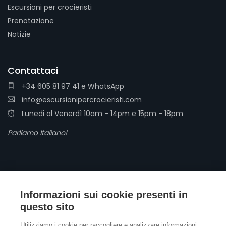
Escursioni per crocieristi
Prenotazione
Notizie
Contattaci
+34 605 81 97 41
e
WhatsApp
info@escursionipercrocieristi.com
Lunedi al Venerdì 10am - 14pm e 15pm - 18pm
Parliamo Italiano!
Informazioni sui cookie presenti in
questo sito
Termini e condizioni
Norme sulla privacy
Utilizziamo i cookie per raccogliere e analizzare informazioni