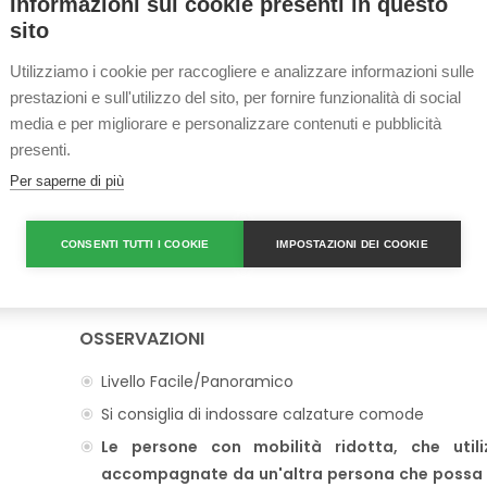
Informazioni sui cookie presenti in questo
DURATA: DISPONIBILITÀ DI BUS E GUIDA FINO A
6 ORE
sito
Utilizziamo i cookie per raccogliere e analizzare informazioni sulle
prestazioni e sull'utilizzo del sito, per fornire funzionalità di social
SUPPLEMENTO obbligatorio da pagare insieme
media e per migliorare e personalizzare contenuti e pubblicità
Ingresso al
Parco Kinderdijk
presenti.
10,00 €
ADULTI,
6,00 €
BAMBINI 4-12 ANNI,
GRATIS
F
Per saperne di più
Questa tariffa è quella di SHORE2SHORE e inclu
spese bancarie e i tassi di cambio. Non saranno
CONSENTI TUTTI I COOKIE
IMPOSTAZIONI DEI COOKIE
centro.
OSSERVAZIONI
Livello Facile/Panoramico
Si consiglia di indossare calzature comode
Le persone con mobilità ridotta, che util
accompagnate da un'altra persona che possa aiut