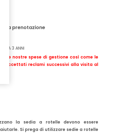
 alla prenotazione
INO A 3 ANNI
de le nostre spese di gestione così come le
 accettati reclami successivi alla visita al
izzano la sedia a rotelle devono essere
arle. Si prega di utilizzare sedie a rotelle