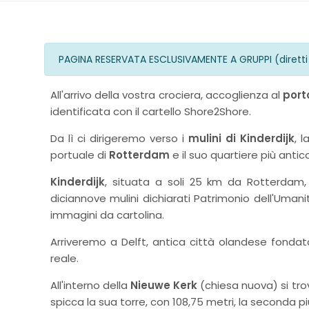
PAGINA RESERVATA ESCLUSIVAMENTE A GRUPPI (diretti 
All'arrivo della vostra crociera, accoglienza al
port
identificata con il cartello Shore2Shore.
Da lì ci dirigeremo verso i
mulini di Kinderdijk
, l
portuale di
Rotterdam
e il suo quartiere più anti
Kinderdijk
, situata a soli 25 km da Rotterdam,
diciannove mulini dichiarati Patrimonio dell'Uman
immagini da cartolina.
Arriveremo a Delft, antica città olandese fondat
reale.
All'interno della
Nieuwe Kerk
(chiesa nuova) si tro
spicca la sua torre, con 108,75 metri, la seconda pi