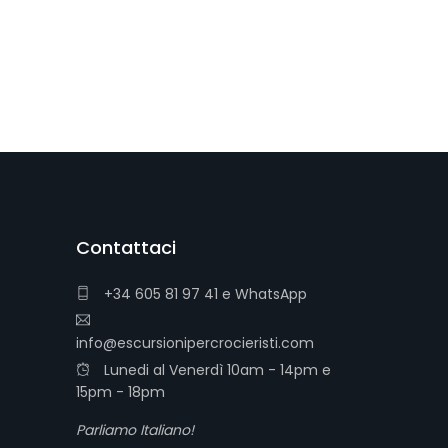
Contattaci
+34 605 81 97 41
e
WhatsApp
info@escursionipercrocieristi.com
Lunedi al Venerdì 10am - 14pm e
15pm - 18pm
Parliamo Italiano!