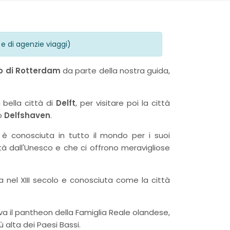
e di agenzie viaggi)
o di Rotterdam
da parte della nostra guida,
a bella città di
Delft
, per visitare poi la città
co
Delfshaven
.
 è conosciuta in tutto il mondo per i suoi
ità dall'Unesco e che ci offrono meravigliose
a nel XIII secolo e conosciuta come la città
va il pantheon della Famiglia Reale olandese,
ù alta dei Paesi Bassi.