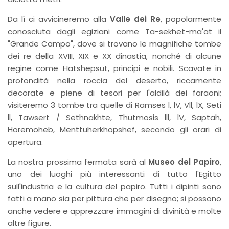
Da lì ci avvicineremo alla
Valle dei Re
, popolarmente
conosciuta dagli egiziani come Ta-sekhet-ma'at il
"Grande Campo", dove si trovano le magnifiche tombe
dei re della XVIII, XIX e XX dinastia, nonché di alcune
regine come Hatshepsut, principi e nobili. Scavate in
profondità nella roccia del deserto, riccamente
decorate e piene di tesori per l'aldilà dei faraoni;
visiteremo 3 tombe tra quelle di Ramses l, lV, Vll, lX, Seti
ll, Tawsert / Sethnakhte, Thutmosis lll, lV, Saptah,
Horemoheb, Menttuherkhopshef, secondo gli orari di
apertura.
La nostra prossima fermata sarà al
Museo del Papiro
,
uno dei luoghi più interessanti di tutto l'Egitto
sull'industria e la cultura del papiro. Tutti i dipinti sono
fatti a mano sia per pittura che per disegno; si possono
anche vedere e apprezzare immagini di divinità e molte
altre figure.