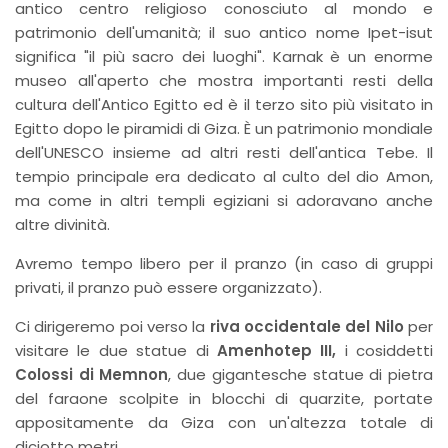
antico centro religioso conosciuto al mondo e
patrimonio dell'umanità; il suo antico nome Ipet-isut
significa "il più sacro dei luoghi". Karnak è un enorme
museo all'aperto che mostra importanti resti della
cultura dell'Antico Egitto ed è il terzo sito più visitato in
Egitto dopo le piramidi di Giza. È un patrimonio mondiale
dell'UNESCO insieme ad altri resti dell'antica Tebe. Il
tempio principale era dedicato al culto del dio Amon,
ma come in altri templi egiziani si adoravano anche
altre divinità.
Avremo tempo libero per il pranzo (in caso di gruppi
privati, il pranzo può essere organizzato).
Ci dirigeremo poi verso la
riva occidentale del Nilo
per
visitare le due statue di
Amenhotep III,
i cosiddetti
Colossi di Memnon
, due gigantesche statue di pietra
del faraone scolpite in blocchi di quarzite, portate
appositamente da Giza con un'altezza totale di
diciotto metri.